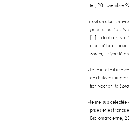
ter, 28 novembre 2
«
Tout en étant un liv
pape et au Père N
[…] En tout cas, son “
ment déter­rés pour 
Forum
, Uni­ver­si­t
«
Le résul­tat est une c
des his­toires sur­pre­
tian Vachon,
le Libra
«
Je me suis délec­tée
prises et les frian­
Biblio­man­cienne,