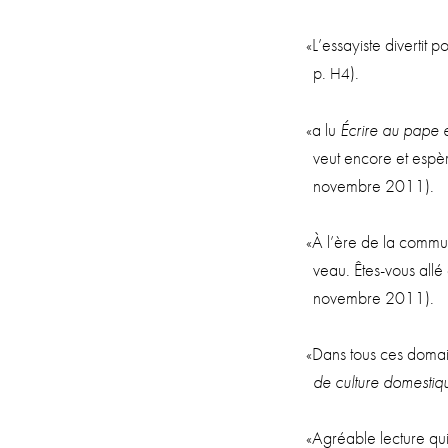
«
L’essayiste diver­tit
p.
).
H4
«
a lu
Écrire au pape 
veut encore et espère 
novembre 2011).
«
À l’ère de la com­mu­n
veau. Êtes-vous allé
novembre 2011).
«
Dans tous ces domaine
de culture domes­tiq
«
Agréable lec­ture qui