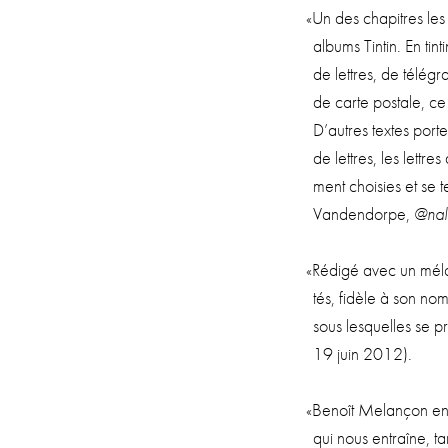
«
Un des cha­pitres les 
albums Tin­tin. En tin
de lettres, de télé­g
de carte pos­tale, ce
D’autres textes porten
de lettres, les lettre
ment choi­sies et se t
Van­den­dorpe,
@nal
«
Rédi­gé avec un mélan
tés, fidèle à son nom,
sous les­quelles se 
19 juin 2012).
«
Benoît Melan­çon entr
qui nous entraîne, ta