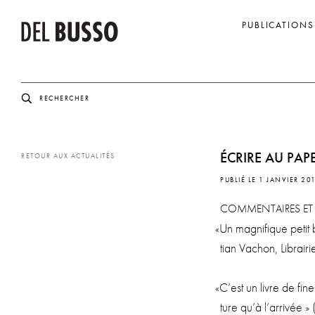
PUBLICATIONS
ÉCRIRE
AU
PAP
RETOUR AUX ACTUALITÉS
PUBLIÉ LE 1 JANVIER 20
COMMENTAIRES
ET
«
Un magni­fique petit b
tian Vachon, Librai­
«
C’est un livre de fine
ture qu’à l’arrivée