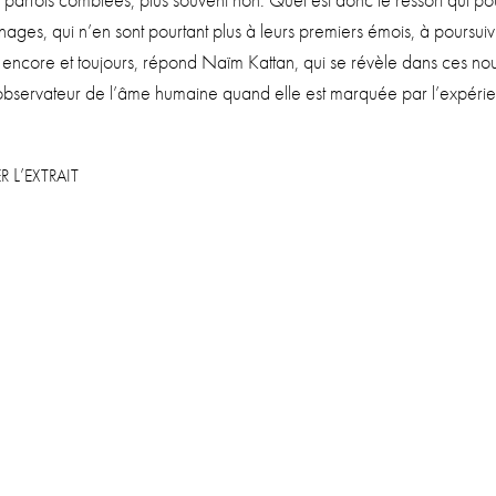
t par­fois com­blées, plus sou­vent non. Quel est donc le res­sort qui p
­nages, qui n’en sont pour­tant plus à leurs pre­miers émois, à pour­suiv
encore et tou­jours, répond Naïm Kat­tan, qui se révèle dans ces nou
 obser­va­teur de l’âme humaine quand elle est mar­quée par l’expéri
L’
R
EXTRAIT