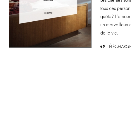
Les attentes son
tous ces per­son
quête? L’amour 
un mer­veilleux
de la vie.
TÉLÉCHARGE