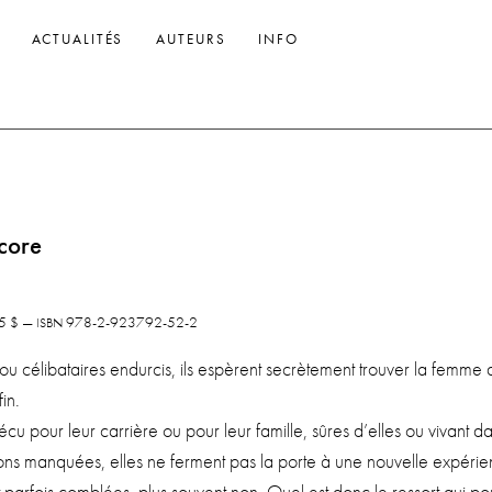
ACTUALITÉS
AUTEURS
INFO
core
95 $ —
978-2-923792-52-2
ISBN
ou céli­ba­taires endur­cis, ils espèrent secrè­te­ment trou­ver la femme 
in.
écu pour leur car­rière ou pour leur famille, sûres d’elles ou vivant da
ons man­quées, elles ne ferment pas la porte à une nou­velle expérie