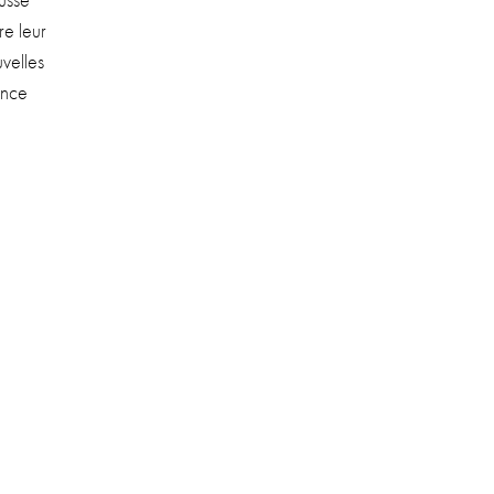
ousse
re leur
­velles
ence