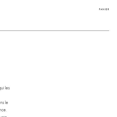
PANIER
qui les
ns le
nce.