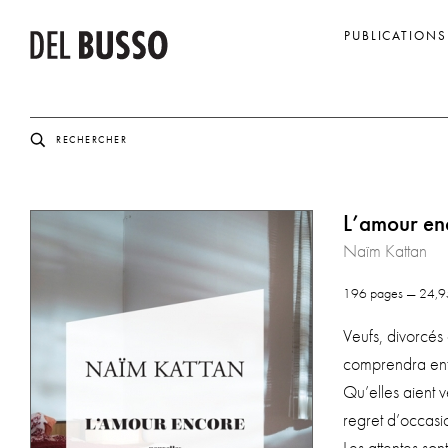
PUBLICATIONS
L’amour en
Naïm Kattan
196 pages — 24,
Veufs, divor­cés 
com­pren­dra enf
Qu’elles aient v
regret d’occasi