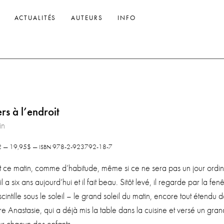
ACTUALITÉS
AUTEURS
INFO
rs à l’endroit
in
2 — 19,95$ —
978-2-923792-18-7
ISBN
ôt ce matin, comme d’habitude, même si ce ne sera pas un jour ordi­n
a six ans aujourd’hui et il fait beau. Sitôt levé, il regarde par la fenê
cin­tille sous le soleil – le grand soleil du matin, encore tout éten­du 
ère Anas­ta­sie, qui a déjà mis la table dans la cui­sine et ver­sé un gran