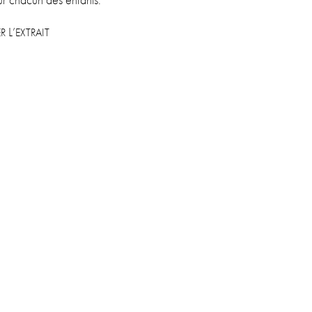
ur cha­cun des enfants.
L’
R
EXTRAIT