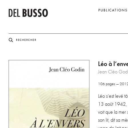
PUBLICATIONS
Léo à l’enve
Jean Cléo God
106 pages — 201
Léo s’est levé t
13 août 1942, il 
voit que la mer s
son lit, dit sa m