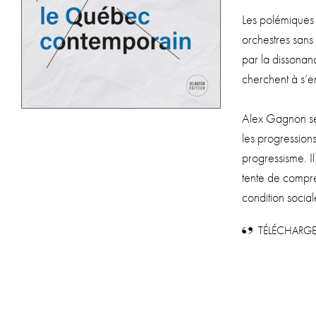
Les polé­miques
orchestres sans c
par la dis­so­nan
cherchent à s’en
Alex Gagnon se 
les pro­gres­sions
pro­gres­sisme. 
tente de com­pren
condi­tion socia
TÉLÉCHARGE