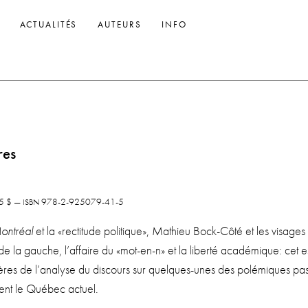
ACTUALITÉS
AUTEURS
INFO
res
95 $ —
978-2-925079-41-5
ISBN
ont­réal
et la «rec­ti­tude poli­tique», Mathieu Bock-Côté et les visages
de la gauche, l’affaire du «mot-en-n» et la liber­té aca­dé­mique: cet e
ères de l’analyse du dis­cours sur quelques-unes des polé­miques pas
nt le Qué­bec actuel.