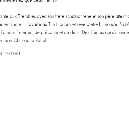
s le même nez que Sean Penn.»
ointe-aux-Trembles avec son frère schi­zo­phrène et son père atteint 
ter­mi­nale. Il tra­vaille au Tim Hor­tons et rêve d’être humo­riste.
La b
’amour fra­ter­nel, de pré­ca­ri­té et de deuil. Des thèmes qui s’illumine
e Jean-Chris­tophe Réhel.
L’
R
EXTRAIT